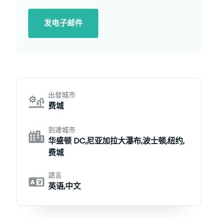
发电子邮件
出發城市
费城
到達城市
华盛顿 DC,尼亚加拉大瀑布,波士顿,纽约,
费城
語言
英语,中文