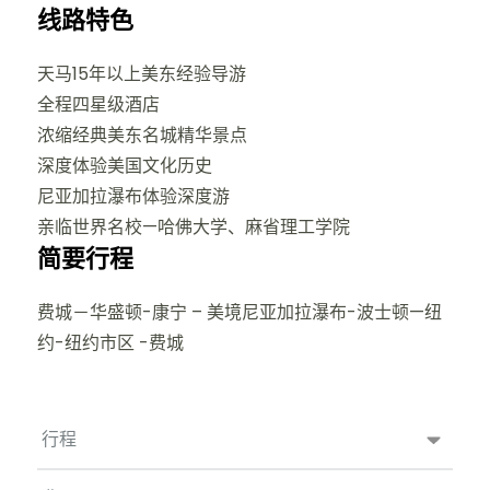
线路特色
天马15年以上美东经验导游
全程四星级酒店
浓缩经典美东名城精华景点
深度体验美国文化历史
尼亚加拉瀑布体验深度游
亲临世界名校—哈佛大学、麻省理工学院
简要行程
费城－华盛顿-康宁 – 美境尼亚加拉瀑布-波士顿—纽
约-纽约市区 -费城
行程