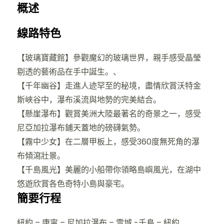
概述
線路特色
【玻璃寶藏館】參觀魔幻的玻璃世界，親手感受晶瑩
剔透的藝術品在手中誕生。、
【千年幽谷】走進人迹罕至的秘境，盡情欣賞沃特金
斯峽谷中，瀑布溪流與地勢的完美結合。
【懸崖瀑布】觀賞美洲大陸最著名的奇景之一，感受
尼亞加拉瀑布鋪天蓋地的磅礴氣勢。
【霧中少女】在二層甲板上，感受360度無死角的瀑
布傾瀉壯景。
【千島風光】美麗的小船帶你領略島嶼風光，在湖中
悠遊欣賞各色奇特小島與豪宅。
簡要行程
紐約 – 康甯 – 尼加拉瀑布 – 雪城 -千島 – 紐約