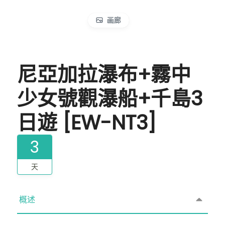
画廊
尼亞加拉瀑布+霧中
少女號觀瀑船+千島3
日遊 [EW-NT3]
3
天
概述