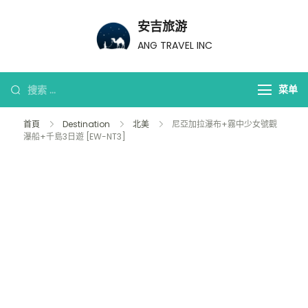
安吉旅游
ANG TRAVEL INC
菜单
首頁
Destination
北美
尼亞加拉瀑布+霧中少女號觀
瀑船+千島3日遊 [EW-NT3]