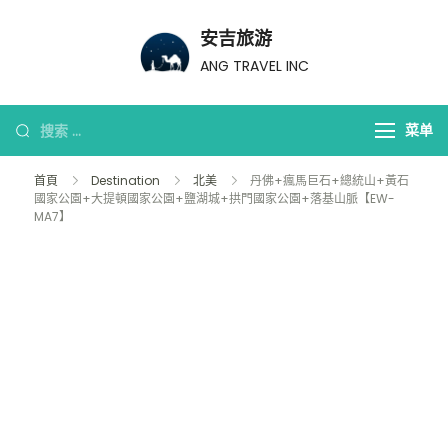
安吉旅游
ANG TRAVEL INC
菜单
首頁
Destination
北美
丹佛+瘋馬巨石+總統山+黃石
國家公園+大提頓國家公園+鹽湖城+拱門國家公園+落基山脈【EW-
MA7】