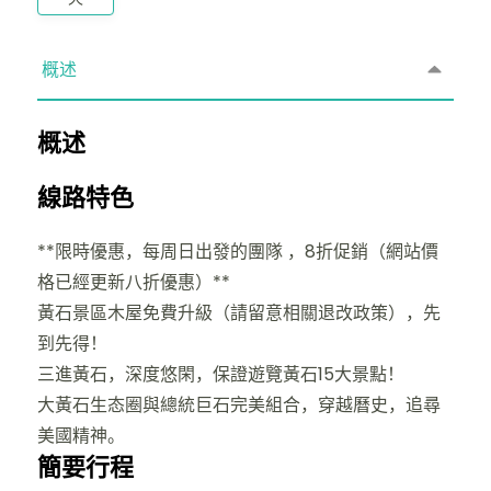
概述
概述
線路特色
**限時優惠，每周日出發的團隊 ，8折促銷（網站價
格已經更新八折優惠）**
黃石景區木屋免費升級（請留意相關退改政策），先
到先得！
三進黃石，深度悠閑，保證遊覽黃石15大景點！
大黃石生态圈與總統巨石完美組合，穿越曆史，追尋
美國精神。
簡要行程