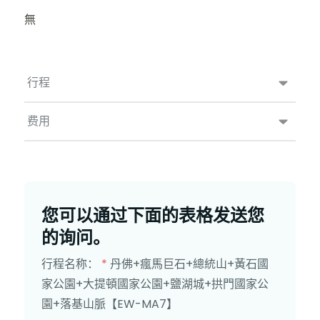
無
行程
费用
您可以通过下面的表格发送您
的询问。
行程名称：
*
丹佛+瘋馬巨石+總統山+黃石國
家公園+大提頓國家公園+鹽湖城+拱門國家公
園+落基山脈【EW-MA7】