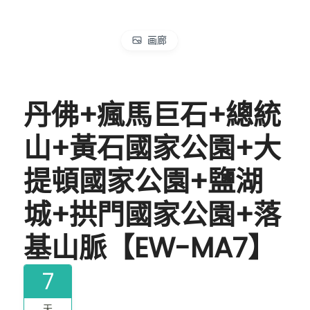
画廊
丹佛+瘋馬巨石+總統
山+黃石國家公園+大
提頓國家公園+鹽湖
城+拱門國家公園+落
基山脈【EW-MA7】
7
天